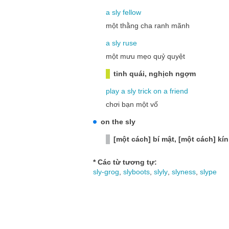
a
sly
fellow
một thằng cha ranh mãnh
a
sly
ruse
một mưu mẹo quỷ quyệt
tinh quái, nghịch ngợm
play
a
sly
trick
on
a
friend
chơi bạn một vố
on the sly
[một cách] bí mật, [một cách] kí
* Các từ tương tự:
sly-grog
,
slyboots
,
slyly
,
slyness
,
slype