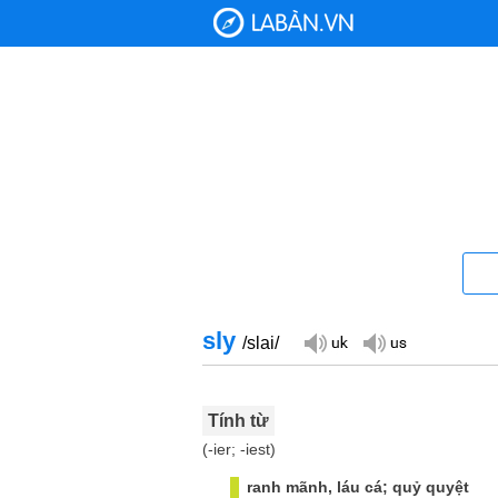
sly
/slai/
Tính từ
(-ier; -iest)
ranh mãnh, láu cá; quỷ quyệt