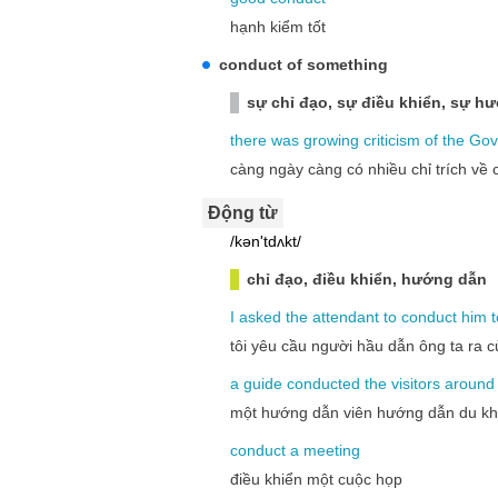
hạnh kiểm tốt
conduct of something
sự chỉ đạo, sự điều khiển, sự h
there
was
growing
criticism
of
the
Gov
càng ngày càng có nhiều chỉ trích về 
Động từ
/kən'tdʌkt/
chỉ đạo, điều khiển, hướng dẫn
I
asked
the
attendant
to
conduct
him
t
tôi yêu cầu người hầu dẫn ông ta ra 
a
guide
conducted
the
visitors
around
một hướng dẫn viên hướng dẫn du kh
conduct
a
meeting
điều khiển một cuộc họp