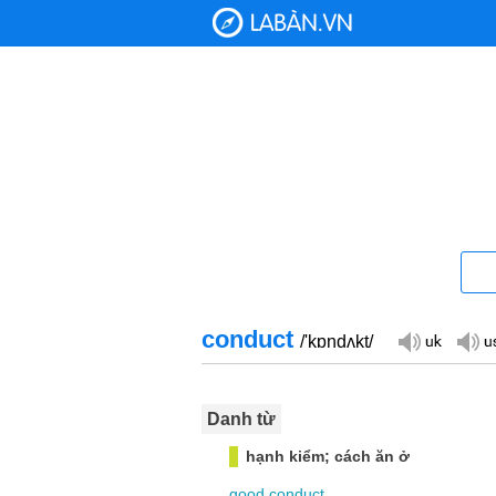
conduct
/'kɒndʌkt/
Danh từ
hạnh kiểm; cách ăn ở
good
conduct