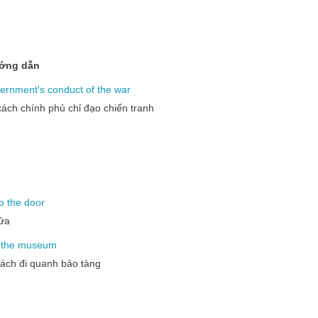
ướng dẫn
ernment's
conduct
of
the
war
cách chính phủ chỉ đạo chiến tranh
o
the
door
cửa
the
museum
ách đi quanh bảo tàng