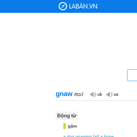
gnaw
/nɔ:/
Động từ
gặm
a
dog
gnawing
[
at
]
a
bone