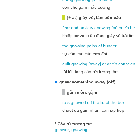
con chó gặm mẩu xương
[+ at] giày vò, làm cồn cào
fear
and
anxiety
gnawing
[
at
]
one's
he
khiếp sợ và lo âu đang giày vò trái tim
the
gnawing
pains
of
hunger
sự cồn cào của cơn đói
guilt
gnawing
[
away
]
at
one's
conscie
tội lỗi đang cắn rứt lương tâm
gnaw something away (off)
gặm mòn, gặm
rats
gnawed
off
the
lid
of
the
box
chuột đã gặm nhắm cái nắp hộp
* Các từ tương tự:
gnawer
,
gnawing