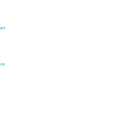
art
nce