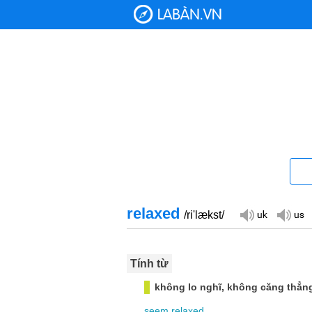
relaxed
/ri'lækst/
Tính từ
không lo nghĩ, không căng thẳn
seem
relaxed