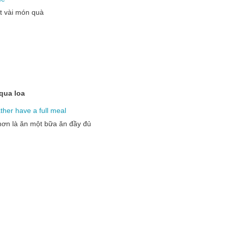
ột vài món quà
qua loa
ather
have
a
full
meal
 hơn là ăn một bữa ăn đầy đủ