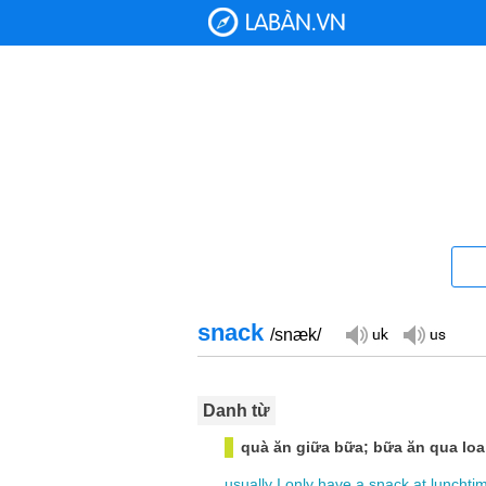
snack
/snæk/
Danh từ
quà ăn giữa bữa; bữa ăn qua loa
usually
I
only
have
a
snack
at
lunchti