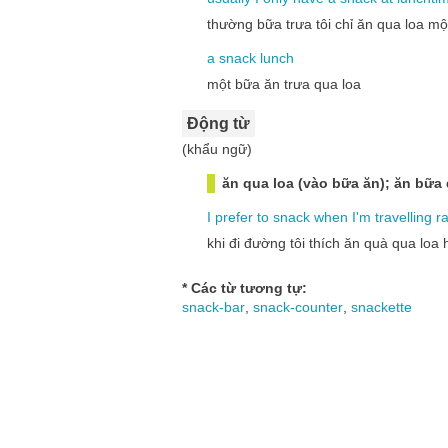
thường bữa trưa tôi chỉ ăn qua loa m
a
snack
lunch
một bữa ăn trưa qua loa
Động từ
(khẩu ngữ)
ăn qua loa (vào bữa ăn); ăn bữa 
I
prefer
to
snack
when
I'm
travelling
r
khi đi đường tôi thích ăn quà qua loa
* Các từ tương tự:
snack-bar
,
snack-counter
,
snackette