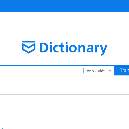
Tra 
me