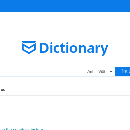
Tra 
y
in
the
country's
history