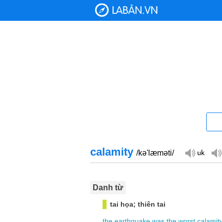
calamity
/kə'læməti/
Danh từ
tai họa; thiên tai
the
earthquake
was
the
worst
calamit