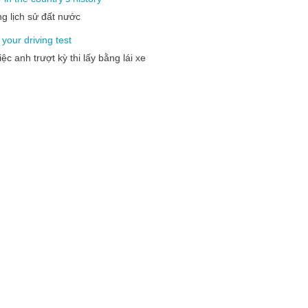
ong lịch sử đất nước
your
driving
test
iệc anh trượt kỳ thi lấy bằng lái xe