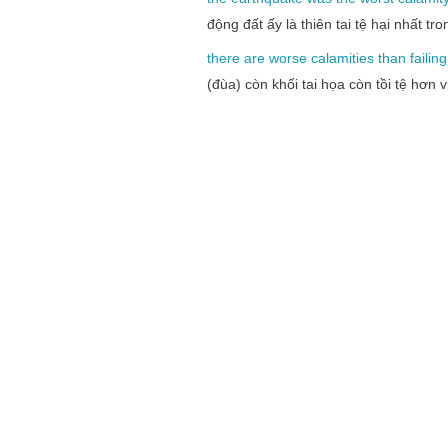
động đất ấy là thiên tai tệ hại nhất tr
there
are
worse
calamities
than
failing
(đùa) còn khối tai họa còn tồi tệ hơn v