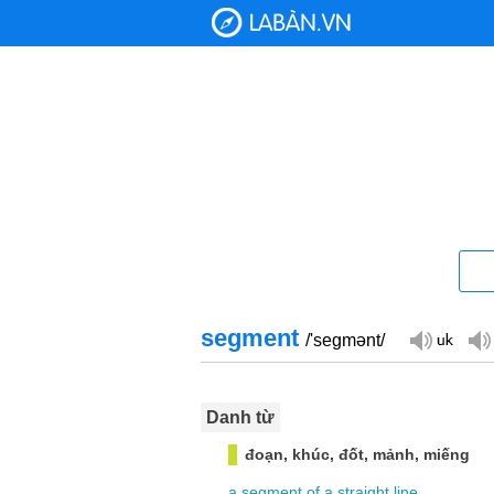
segment
/'segmənt/
Danh từ
đoạn, khúc, đốt, mảnh, miếng
a
segment
of
a
straight
line