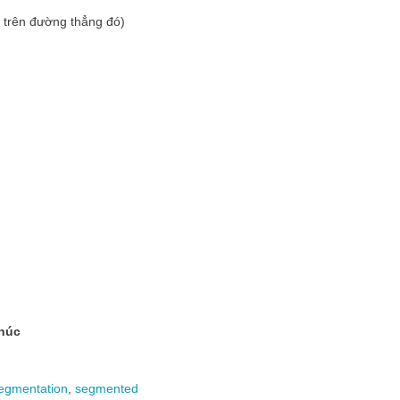
 trên đường thẳng đó)
khúc
egmentation
,
segmented