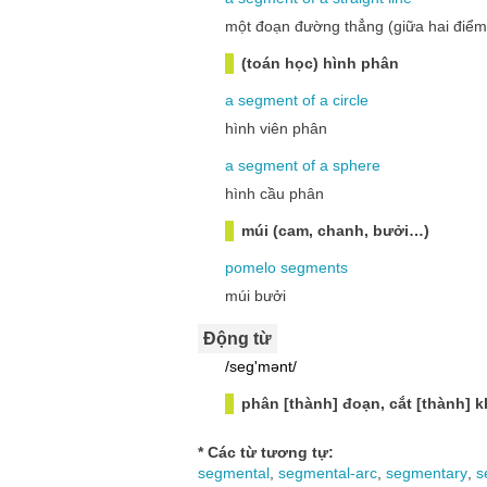
một đoạn đường thẳng (giữa hai điểm
(toán học) hình phân
a
segment
of
a
circle
hình viên phân
a
segment
of
a
sphere
hình cầu phân
múi (cam, chanh, bưởi…)
pomelo
segments
múi bưởi
Động từ
/seg'mənt/
phân [thành] đoạn, cắt [thành] 
* Các từ tương tự:
segmental
,
segmental-arc
,
segmentary
,
s