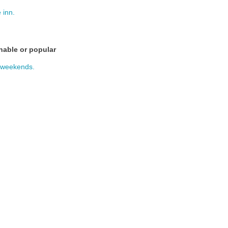
e
inn
.
onable or popular
weekends
.