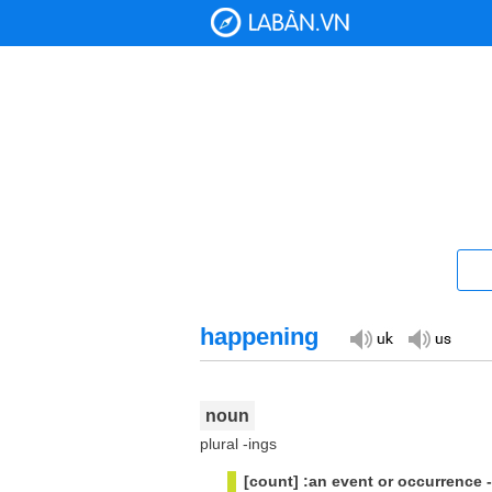
happening
noun
plural -ings
[count] :an event or occurrence -