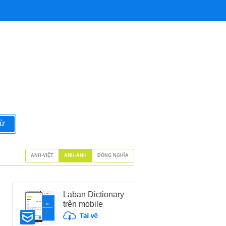
từ
ANH-VIỆT
ANH-ANH
ĐỒNG NGHĨA
Laban Dictionary
trên mobile