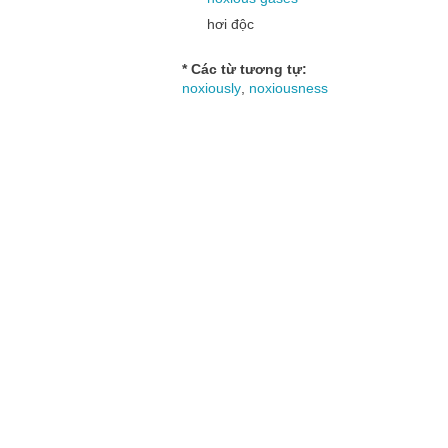
hơi độc
* Các từ tương tự:
noxiously
,
noxiousness