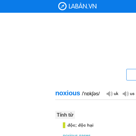
noxious
/'nɒk∫əs/
Tính từ
độc; độc hại
noxious
gases