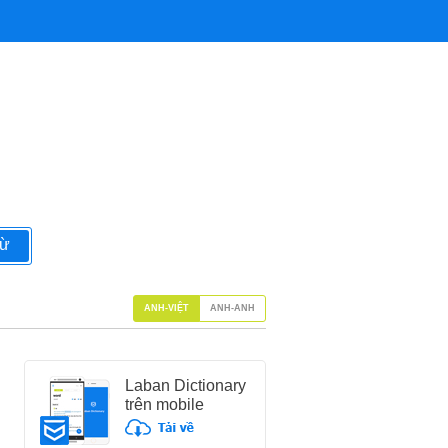
từ
ANH-VIỆT
ANH-ANH
Laban Dictionary
trên mobile