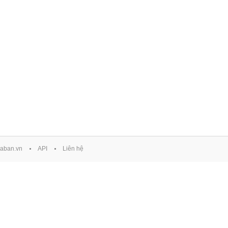
aban.vn
API
Liên hệ