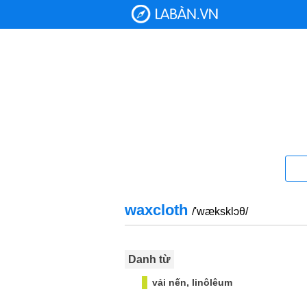
waxcloth
/'wæksklɔθ/
Danh từ
vải nến, linôlêum