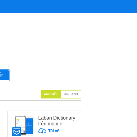
từ
ANH-VIỆT
ANH-ANH
Laban Dictionary
trên mobile