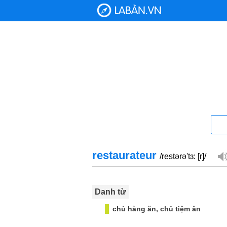
restaurateur
/restərə'tɜ: [r]/
Danh từ
chủ hàng ăn, chủ tiệm ăn