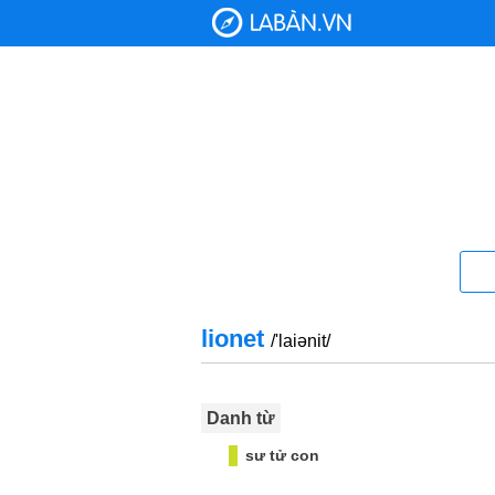
lionet
/'laiənit/
Danh từ
sư tử con