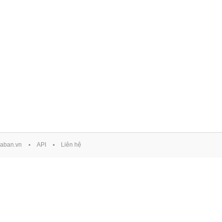
aban.vn
API
Liên hệ