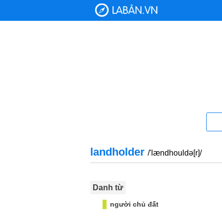
landholder
/'lændhouldə[r]/
Danh từ
người chủ đất