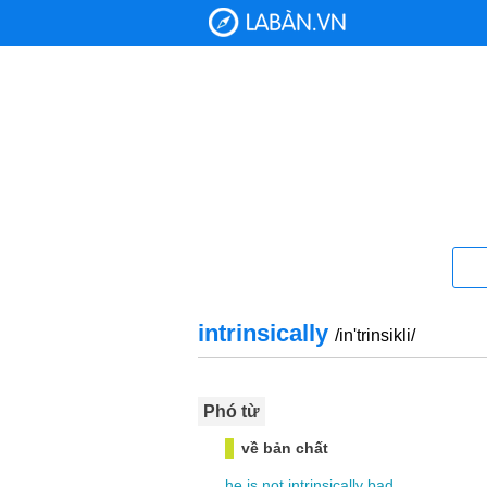
intrinsically
/in'trinsikli/
Phó từ
về bản chất
he
is
not
intrinsically
bad