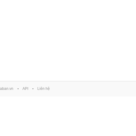
aban.vn
API
Liên hệ