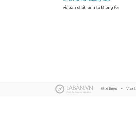
về bản chất, anh ta không tồi
Giới thiệu
Vào L