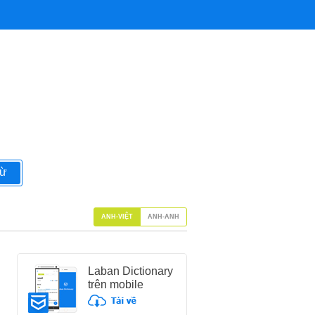
từ
ANH-VIỆT
ANH-ANH
Laban Dictionary
trên mobile