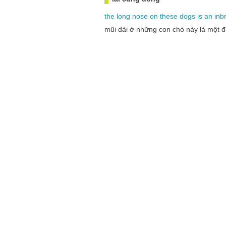
the
long
nose
on
these
dogs
is
an
inb
mũi dài ở những con chó này là một 