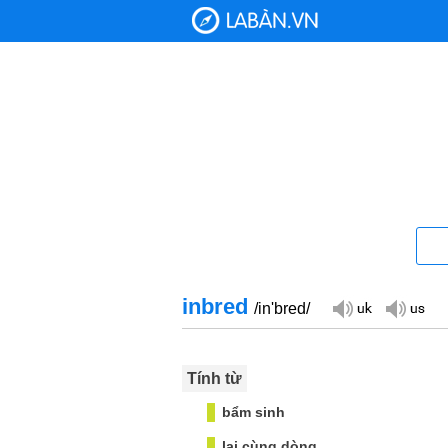
inbred
/in'bred/
Tính từ
bẩm sinh
lai cùng dòng