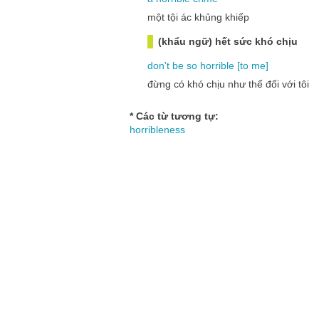
một tội ác khủng khiếp
(khẩu ngữ) hết sức khó chịu
don't
be
so
horrible [
to
me
]
đừng có khó chịu như thế đối với tôi
* Các từ tương tự:
horribleness