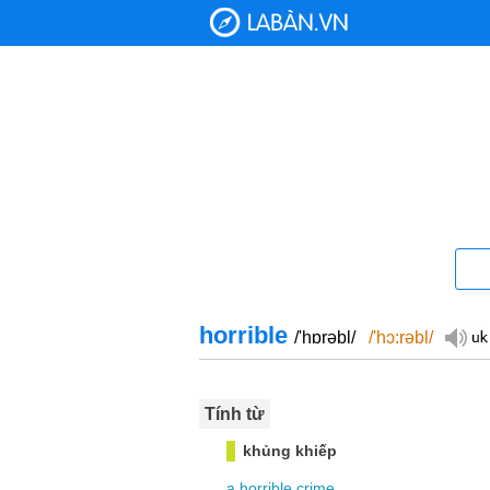
horrible
/'hɒrəbl/
/'hɔ:rəbl/
Tính từ
khủng khiếp
a
horrible
crime