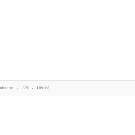
aban.vn
API
Liên hệ