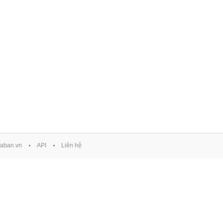
aban.vn
API
Liên hệ