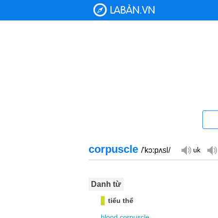
corpuscle
/'kɔ:pʌsl/
Danh từ
tiểu thể
blood
corpuscle