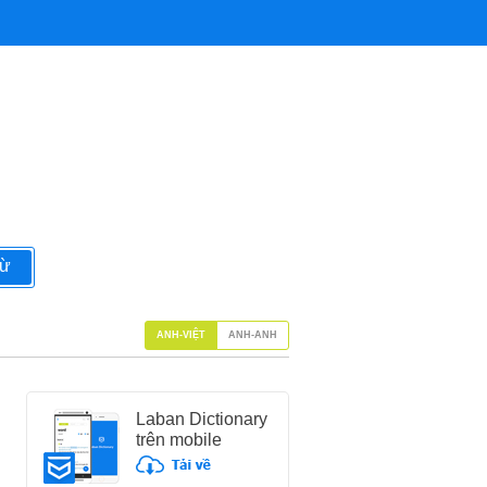
từ
ANH-VIỆT
ANH-ANH
Laban Dictionary
trên mobile