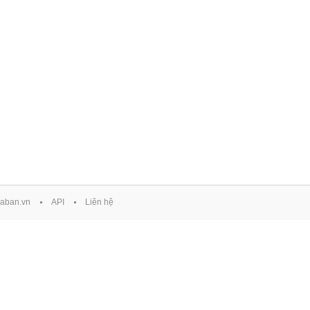
aban.vn
API
Liên hệ