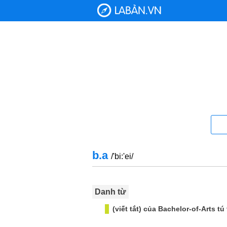
b.a
/'bi:'ei/
Danh từ
(viết tắt) của Bachelor-of-Arts t