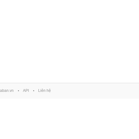
aban.vn
API
Liên hệ