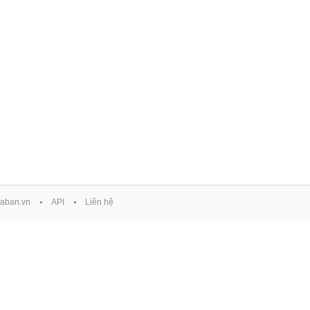
aban.vn
API
Liên hệ