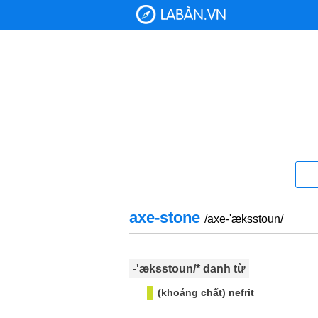
axe-stone
/axe-'æksstoun/
-'æksstoun/* danh từ
(khoáng chất) nefrit